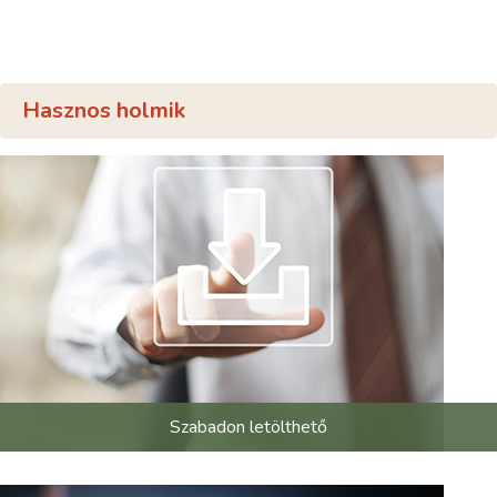
Hasznos holmik
Szabadon letölthető