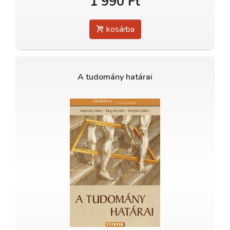
1 990 Ft
kosárba
A tudomány határai