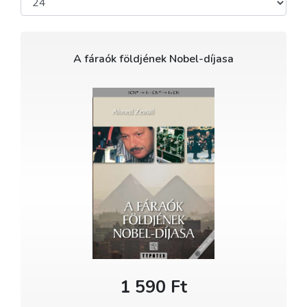
A fáraók földjének Nobel-díjasa
1 590 Ft