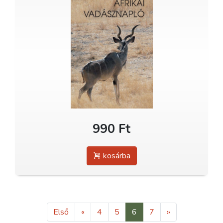
990 Ft
kosárba
Első
«
4
5
6
7
»