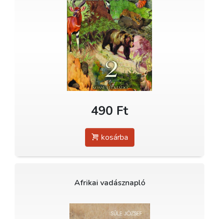
490 Ft
kosárba
Afrikai vadásznapló