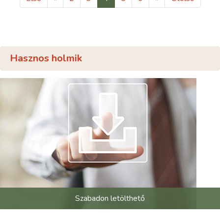
Hasznos holmik
Szabadon letölthető