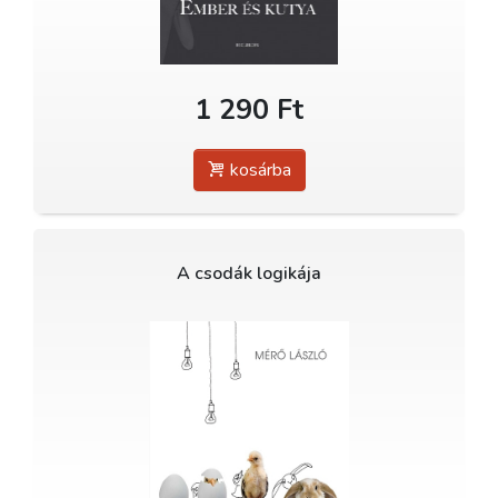
1 290 Ft
kosárba
A csodák logikája