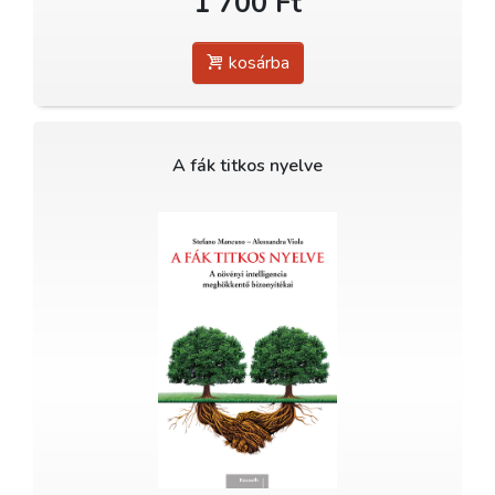
1 700 Ft
kosárba
A fák titkos nyelve