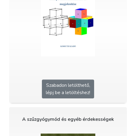
Szabadon letölthető,
lépj be a letöltéshez!
A szűzgyógymód és egyéb érdekességek