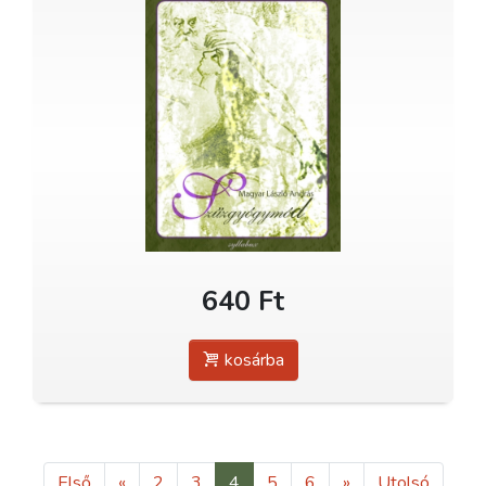
640 Ft
kosárba
Első
«
2
3
4
5
6
»
Utolsó