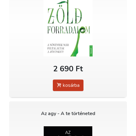
2 690 Ft
kosárba
Az agy - A te történeted