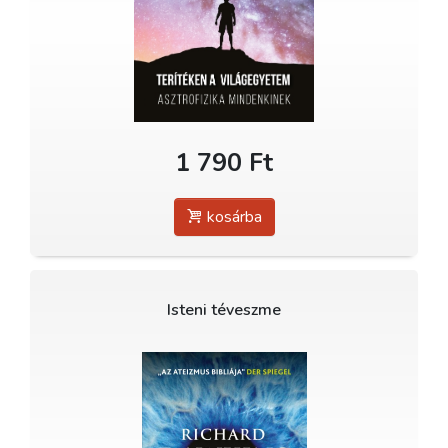
1 790 Ft
kosárba
Isteni téveszme