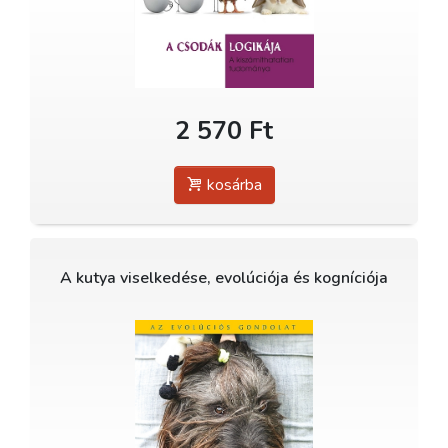
2 570 Ft
kosárba
A kutya viselkedése, evolúciója és kogníciója