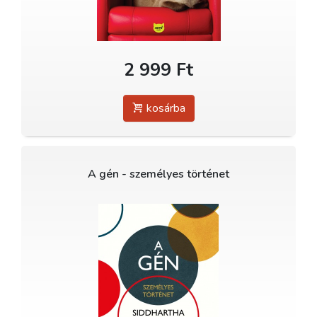
2 999 Ft
kosárba
A gén - személyes történet