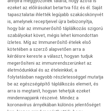
annyira meggyőzőnek találta, hogy azóta is
ezeket az előírásokat betartva főz és él. Saját
tapasztalatai ihlették legújabb szakácskönyvét
is, amelynek receptjeivel újra bebizonyítja,
hogy bár az immunerősítő táplálkozás szigorú
szabályokat követ, mégis lehet kimondottan
ízletes. Míg az Immunerősítő ételek első
kötetében a szerző alapvetően arra a
kérdésre kereste a választ, hogyan tudjuk
megerősíteni az immunrendszerünket az
életmódunkkal és az ételeinkkel, a
folytatásban nagyobb részletességgel mutatja
be az egészségépítő táplálkozás elemeit, és
arra is megtanít, hogyan tehetjük ezeket
mindennapjaink részeivé. Mindez a
koronavírus árnyékában különös jelentőséget