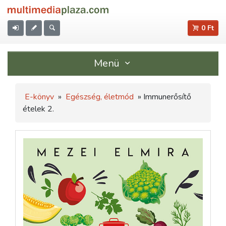
0 Ft
Menü
E-könyv
»
Egészség, életmód
» Immunerősítő
ételek 2.