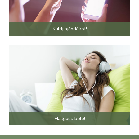
Küldj ajándékot!
Hallgass bele!