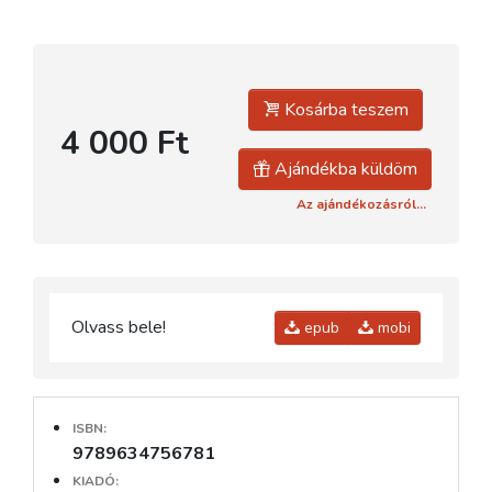
Kosárba teszem
4 000 Ft
Ajándékba küldöm
Az ajándékozásról...
Olvass bele!
epub
mobi
ISBN:
9789634756781
KIADÓ: