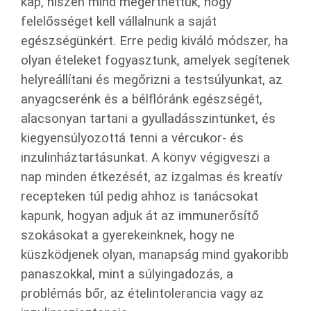
kap, hiszen mind megérthettük, hogy
felelősséget kell vállalnunk a saját
egészségünkért. Erre pedig kiváló módszer, ha
olyan ételeket fogyasztunk, amelyek segítenek
helyreállítani és megőrizni a testsúlyunkat, az
anyagcserénk és a bélflóránk egészségét,
alacsonyan tartani a gyulladásszintünket, és
kiegyensúlyozottá tenni a vércukor- és
inzulinháztartásunkat. A könyv végigveszi a
nap minden étkezését, az izgalmas és kreatív
recepteken túl pedig ahhoz is tanácsokat
kapunk, hogyan adjuk át az immunerősítő
szokásokat a gyerekeinknek, hogy ne
küszködjenek olyan, manapság mind gyakoribb
panaszokkal, mint a súlyingadozás, a
problémás bőr, az ételintolerancia vagy az