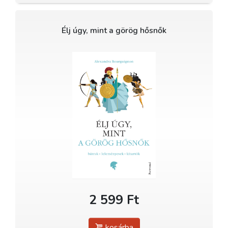
Élj úgy, mint a görög hősnők
2 599 Ft
kosárba