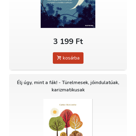
3 199 Ft
kosárba
Élj úgy, mint a fák! - Türelmesek, jóindulatúak,
karizmatikusak