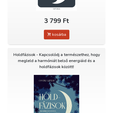
3 799 Ft
kosárba
Holdfázisok - Kapcsolódj a természethez, hogy
megleld a harmóniát belső energiáid és a
holdfázisok között!