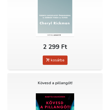
2 299 Ft
kosárba
Kövesd a pillangót!