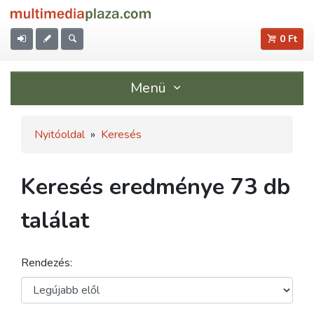
0 Ft
Menü
Nyitóoldal
»
Keresés
Keresés eredménye 73 db
találat
Rendezés: