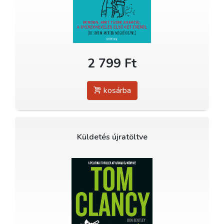
2 799 Ft
kosárba
Küldetés újratöltve