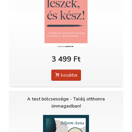
3 499 Ft
kosárba
A test bölcsessége - Találj otthonra
önmagadban!