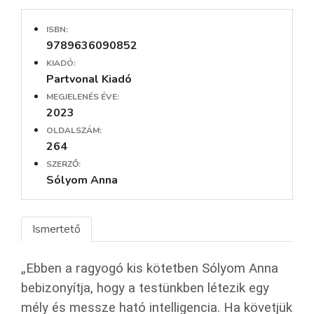
ISBN:
9789636090852
KIADÓ:
Partvonal Kiadó
MEGJELENÉS ÉVE:
2023
OLDALSZÁM:
264
SZERZŐ:
Sólyom Anna
Ismertető
„Ebben a ragyogó kis kötetben Sólyom Anna
bebizonyítja, hogy a testünkben létezik egy
mély és messze ható intelligencia. Ha követjük