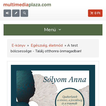
0 Ft
Menü
E-könyv
»
Egészség, életmód
» A test
bölcsessége - Találj otthonra önmagadban!