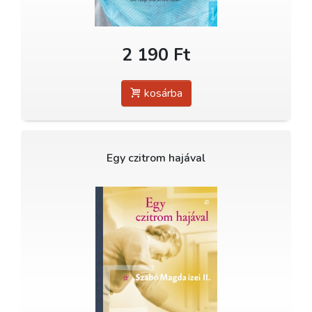
2 190 Ft
kosárba
Egy czitrom hajával