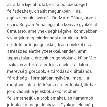
az általa kijelölt utat, ezt a bölcsességet
felfedezhetjük saját magunkban – az
egészségünk javára." - Dr. Máté Gábor, orvos
és író.Sólyom Anna legújabb könyve gyakorlati
útmutató, amelynek segítségével könnyebben
vívhatjuk meg mindennapi csatáinkat lelki
eredetű betegségeinkkel, traumáinkkal és a
stresszes élethelyzetekkel.Minden, amit
tapasztalunk, érzünk és gondolunk, különféle
fizikai érzetek és testi jelzések - fájdalom,
merevség, görcsök, elzáródások, általános
fáradtság - formájában nyilvánul meg. Ha
megtanuljuk feltérképezni a testünket, illetve
jól olvasunk a jelekből, akkor időben
felismerhetjük a problémákat, és hamarabb
jutunk el a megoldáshoz is.Gyakori jelenség,