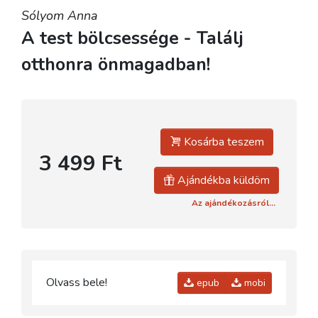
Sólyom Anna
A test bölcsessége - Találj
otthonra önmagadban!
Kosárba teszem
3 499 Ft
Ajándékba küldöm
Az ajándékozásról...
Olvass bele!
epub
mobi