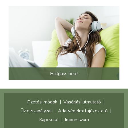
Hallgass bele!
Fizetési módok
Vásárlási útmutató
Üzletszabályzat
Adatvédelmi tájékoztató
Kapcsolat
Impresszum