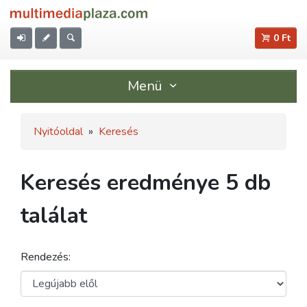
0 Ft
Menü
Nyitóoldal
»
Keresés
Keresés eredménye 5 db
találat
Rendezés: