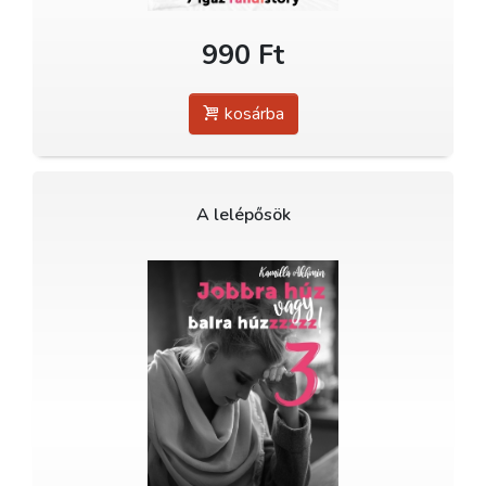
990 Ft
kosárba
A lelépősök