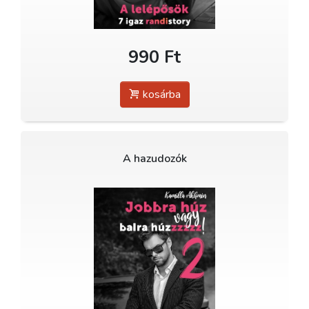
990 Ft
kosárba
A hazudozók